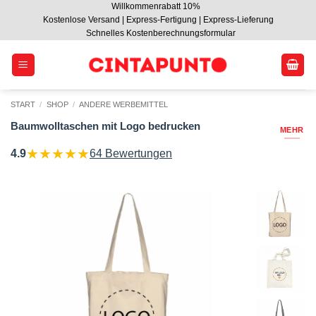
Willkommenrabatt 10%
Zum
Kostenlose Versand | Express-Fertigung | Express-Lieferung
Inhalt
Schnelles Kostenberechnungsformular
springen
START
/
SHOP
/
ANDERE WERBEMITTEL
Baumwolltaschen mit Logo bedrucken
MEHR
★
★
★
★
★
4.9
64 Bewertungen