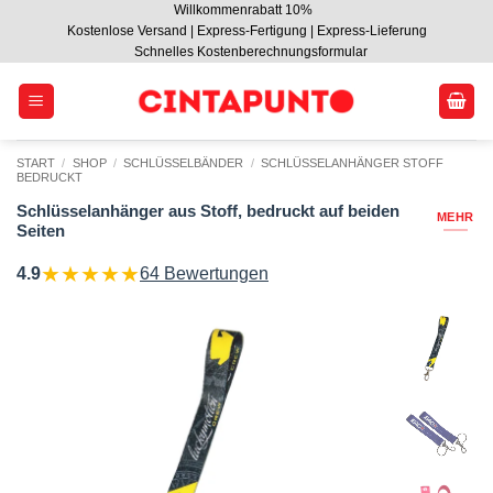
Willkommenrabatt 10%
Zum
Kostenlose Versand | Express-Fertigung | Express-Lieferung
Inhalt
Schnelles Kostenberechnungsformular
springen
START
/
SHOP
/
SCHLÜSSELBÄNDER
/
SCHLÜSSELANHÄNGER STOFF
BEDRUCKT
Schlüsselanhänger aus Stoff, bedruckt auf beiden
MEHR
Seiten
★
★
★
★
★
4.9
64 Bewertungen