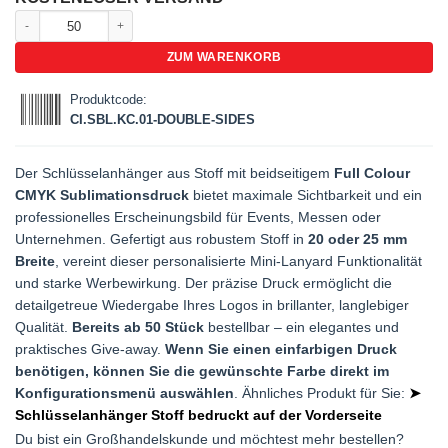
Schlüsselanhänger aus Stoff, bedruckt auf beiden Seiten Menge
ZUM WARENKORB
Produktcode:
CI.SBL.KC.01-DOUBLE-SIDES
Der Schlüsselanhänger aus Stoff mit beidseitigem
Full Colour
CMYK Sublimationsdruck
bietet maximale Sichtbarkeit und ein
professionelles Erscheinungsbild für Events, Messen oder
Unternehmen. Gefertigt aus robustem Stoff in
20 oder 25 mm
Breite
, vereint dieser personalisierte Mini-Lanyard Funktionalität
und starke Werbewirkung. Der präzise Druck ermöglicht die
detailgetreue Wiedergabe Ihres Logos in brillanter, langlebiger
Qualität.
Bereits ab 50 Stück
bestellbar – ein elegantes und
praktisches Give-away.
Wenn Sie einen einfarbigen Druck
benötigen, können Sie die gewünschte Farbe direkt im
Konfigurationsmenü auswählen
. Ähnliches Produkt für Sie:
➤
Schlüsselanhänger Stoff bedruckt auf der Vorderseite
Du bist ein Großhandelskunde und möchtest mehr bestellen?