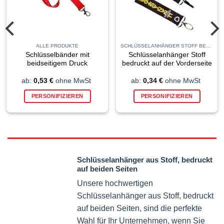
ALLE PRODUKTE
SCHLÜSSELANHÄNGER STOFF BEDRUCKT
Schlüsselbänder mit
Schlüsselanhänger Stoff
beidseitigem Druck
bedruckt auf der Vorderseite
ab:
0,53
€
ohne MwSt
ab:
0,34
€
ohne MwSt
s
Dieses
Dieses
PERSONIFIZIEREN
PERSONIFIZIEREN
kt
Produkt
Produk
weist
weist
ere
mehrere
mehrer
nten
Varianten
Variant
auf.
auf.
Die
Die
Schlüsselanhänger aus Stoff, bedruckt
nen
Optionen
Option
auf beiden Seiten
en
können
können
Unsere hochwertigen
auf
auf
der
der
Schlüsselanhänger aus Stoff, bedruckt
ktseite
Produktseite
Produkt
auf beiden Seiten, sind die perfekte
lt
gewählt
gewähl
Wahl für Ihr Unternehmen, wenn Sie