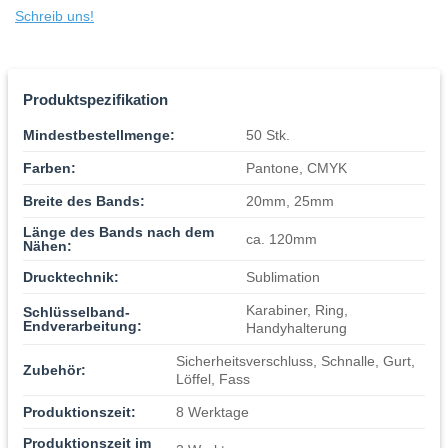
Schreib uns!
Produktspezifikation
Mindestbestellmenge:
50 Stk.
Farben:
Pantone, CMYK
Breite des Bands:
20mm, 25mm
Länge des Bands nach dem
ca. 120mm
Nähen:
Drucktechnik:
Sublimation
Karabiner, Ring,
Schlüsselband-
Endverarbeitung:
Handyhalterung
Sicherheitsverschluss, Schnalle, Gurt,
Zubehör:
Löffel, Fass
Produktionszeit:
8 Werktage
Produktionszeit im