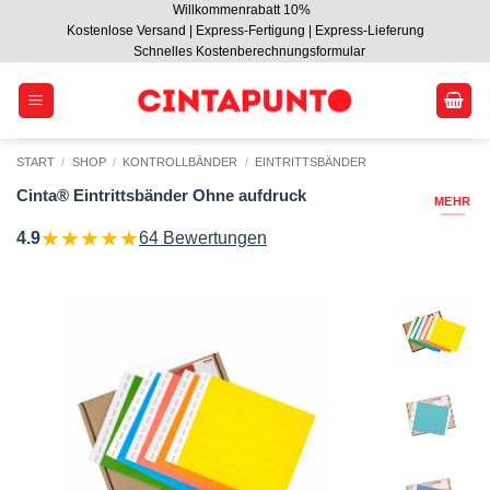
Willkommenrabatt 10%
Zum
Kostenlose Versand | Express-Fertigung | Express-Lieferung
Inhalt
Schnelles Kostenberechnungsformular
springen
START
/
SHOP
/
KONTROLLBÄNDER
/
EINTRITTSBÄNDER
Cinta® Eintrittsbänder Ohne aufdruck
MEHR
★
★
★
★
★
4.9
64 Bewertungen