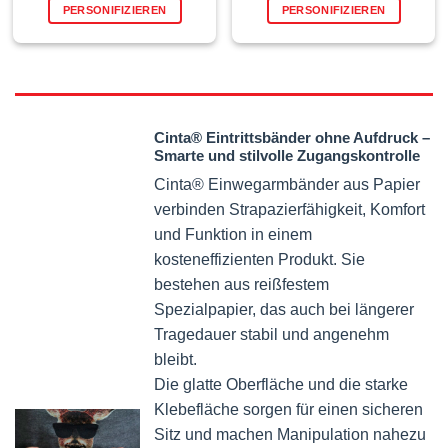
PERSONIFIZIEREN
PERSONIFIZIEREN
kt
Produkt
Produk
weist
weist
ere
mehrere
mehrer
nten
Varianten
Variant
auf.
auf.
Die
Die
Cinta® Eintrittsbänder ohne Aufdruck –
nen
Optionen
Option
Smarte und stilvolle Zugangskontrolle
en
können
können
Cinta® Einwegarmbänder aus Papier
auf
auf
der
der
verbinden Strapazierfähigkeit, Komfort
ktseite
Produktseite
Produkt
und Funktion in einem
lt
gewählt
gewähl
kosteneffizienten Produkt. Sie
en
werden
werden
bestehen aus reißfestem
Spezialpapier, das auch bei längerer
Tragedauer stabil und angenehm
bleibt.
Die glatte Oberfläche und die starke
Klebefläche sorgen für einen sicheren
Sitz und machen Manipulation nahezu